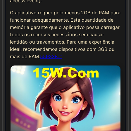
access event).
O aplicativo requer pelo menos 2GB de RAM para
funcionar adequadamente. Esta quantidade de
memória garante que o aplicativo possa carregar
todos os recursos necessários sem causar
lentidão ou travamentos. Para uma experiência
ideal, recomendamos dispositivos com 3GB ou
mais de RAM.
55933Bet