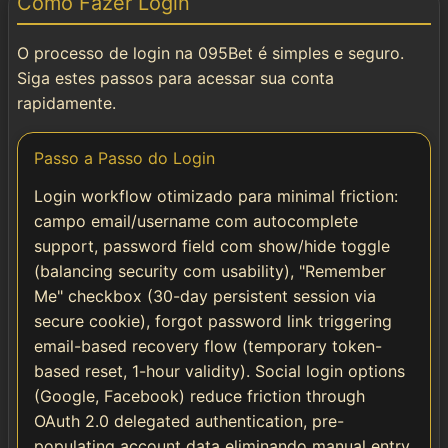
Como Fazer Login
Instalar
O processo de login na 095Bet é simples e seguro.
🌐 Social & Contato
Siga estes passos para acessar sua conta
rapidamente.
📱 Telegram
Passo a Passo do Login
📘 Facebook
Login workflow otimizado para minimal friction:
campo email/username com autocomplete
support, password field com show/hide toggle
(balancing security com usability), "Remember
Me" checkbox (30-day persistent session via
secure cookie), forgot password link triggering
email-based recovery flow (temporary token-
based reset, 1-hour validity). Social login options
(Google, Facebook) reduce friction through
OAuth 2.0 delegated authentication, pre-
populating account data eliminando manual entry.