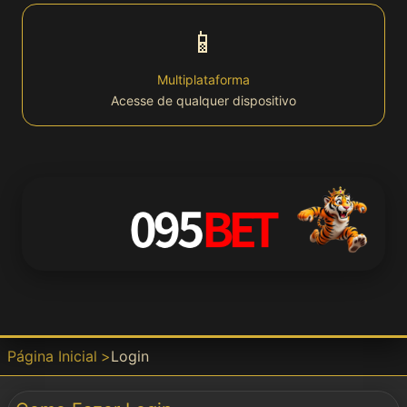
📱
Bet
Multiplataforma
Acesse de qualquer dispositivo
Win
APP
📱 Download
APK
Download
Página Inicial
Login
Baixar