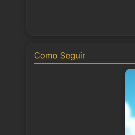
Como Seguir