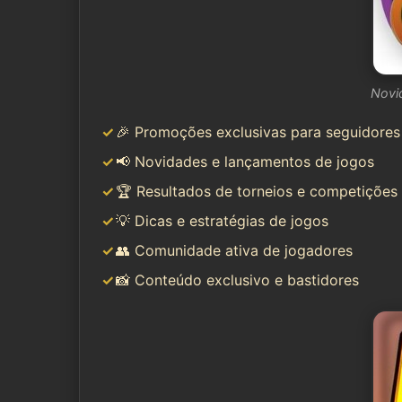
Novi
🎉 Promoções exclusivas para seguidores
📢 Novidades e lançamentos de jogos
🏆 Resultados de torneios e competições
💡 Dicas e estratégias de jogos
👥 Comunidade ativa de jogadores
📸 Conteúdo exclusivo e bastidores