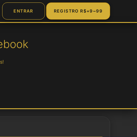
ENTRAR
REGISTRO R$+9~99
👤 Conta
cebook
Login
s!
Cadastro
Bônus
VIP
Lottery