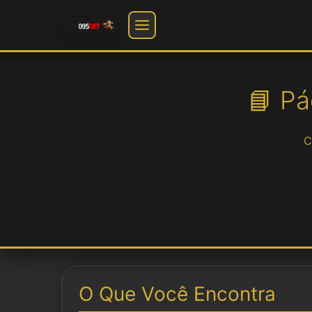
🎰 Jogos
📘 Pá
Slot
C
Cassino
Fortune
Jogos
Game
O Que Você Encontra