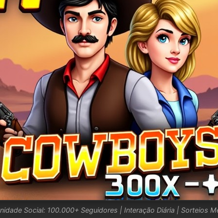
idade Social: 100.000+ Seguidores | Interação Diária | Sorteios M