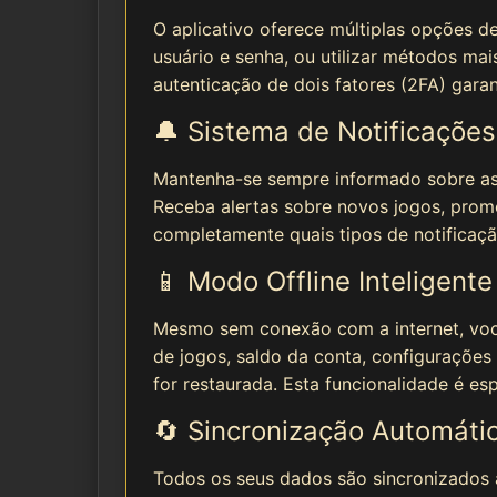
O aplicativo oferece múltiplas opções d
usuário e senha, ou utilizar métodos ma
autenticação de dois fatores (2FA) gara
🔔 Sistema de Notificações
Mantenha-se sempre informado sobre as 
Receba alertas sobre novos jogos, promo
completamente quais tipos de notificaç
📱 Modo Offline Inteligente
Mesmo sem conexão com a internet, você 
de jogos, saldo da conta, configuraçõe
for restaurada. Esta funcionalidade é e
🔄 Sincronização Automáti
Todos os seus dados são sincronizados a