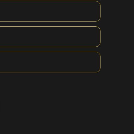
📱 Download
APK
Download
Baixar
Instalar