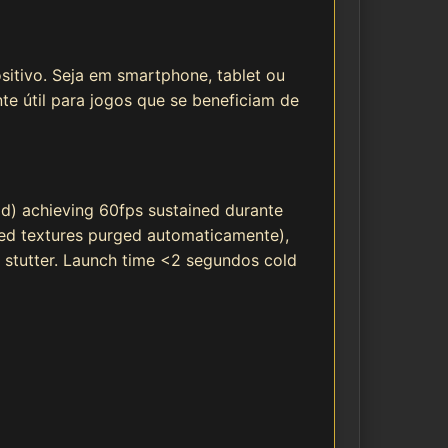
sitivo. Seja em smartphone, tablet ou
e útil para jogos que se beneficiam de
d) achieving 60fps sustained durante
sed textures purged automaticamente),
g stutter. Launch time <2 segundos cold