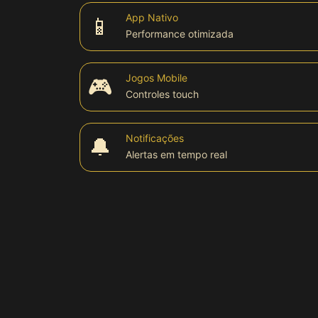
App Nativo
📱
🏆 Plataforma
Performance otimizada
Plataforma
Jogos Mobile
🎮
Controles touch
Bet
Notificações
🔔
Alertas em tempo real
Win
APP