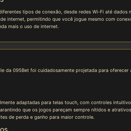
diferentes tipos de conexão, desde redes Wi-Fi até dados
e internet, permitindo que você jogue mesmo com conexõe
da mais o uso de internet.
ile da 095Bet foi cuidadosamente projetada para oferecer 
mente adaptadas para telas touch, com controles intuitivo
garantindo que os jogos pareçam sempre nítidos e atrativo
tes de perda e ganho para maior controle.
dos