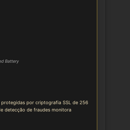
ed Battery
 protegidas por criptografia SSL de 256
de detecção de fraudes monitora